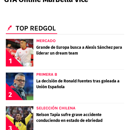
PALESTINO
GUÍAS
FÚTBOL INTERNACIONAL
CHILENOS EN EL EXTERIOR
UNION ESPAÑOLA
CÓDIGOS
COPA LIBERTADORES
MERCADO DE FICHAJES
CHILENOS POR EL MUNDO
TOP REDGOL
CAMPEONATO NACIONAL
PRONÓSTICOS
COPA SUDAMERICANA
TENIS
ALEXIS SANCHEZ
MERCADO
APUESTA DEL DÍA
Grande de Europa busca a Alexis Sánchez para
PREMIER LEAGUE
ELIMINATORIAS CONMEBOL
DARIO OSORIO
liderar un dream team
1
CHAMPIONS LEAGUE
FEMENINO
DAMIAN PIZARRO
PRIMERA B
EUROPA LEAGUE
La decisión de Ronald Fuentes tras goleada a
Unión Española
SERIE A
2
LA LIGA
QUIENES SOMOS
SELECCIÓN CHILENA
SELECCIÓN CHILENA
STAFF
COLO COLO
Nelson Tapia sufre grave accidente
TÉRMINOS Y CONDICIONES
UNIVERSIDAD DE CHILE
conduciendo en estado de ebriedad
3
AGENDA
UNIVERSIDAD CATÓLICA