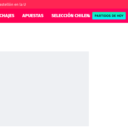
astellón en la U
ICHAJES
APUESTAS
SELECCIÓN CHILENA
REDSPORT
PARTIDOS DE HOY
FIFA
REDSPORT
ague
Eliminatorias
Tenis
Formula 1
gue
NBA
Rugby
UFC
WWE
Boxeo