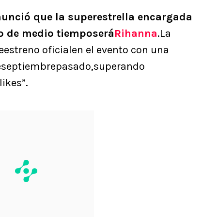
unció que la superestrella encargada
lo de medio tiemposerá
Rihanna
.La
estreno oficialen el evento con una
eseptiembrepasado,superando
ikes”.