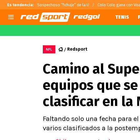
Es tendencia
:
Sospechoso “fichaje” de la U
Colo Colo gana con Vo
TENIS
AGENDA
CHILE
MUNDO
Hoy en TV
Selección Chilena
Fútbol 
Redsport
NFL
Colo Colo
Arturo 
Camino al Super
U de Chile
Alexis 
U Católica
Claudio
equipos que se
Campeonato Nacional
Chileno
Primera B
clasificar en la
Segunda División
Copa Chile
Supercopa Chile
Faltando solo una fecha para el
Campeonato Femenino
varios clasificados a la postem