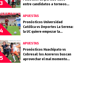
3
entre candidatos a torneos
internacionales
APUESTAS
Pronósticos Universidad
Católica vs Deportes La Serena:
4
la UC quiere empezar la
segunda rueda con fuerza
APUESTAS
Pronósticos Huachipato vs
Cobresal: los Acereros buscan
5
aprovechar el mal momento
minero