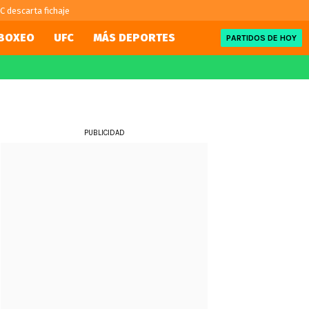
C descarta fichaje
BOXEO
UFC
MÁS DEPORTES
PARTIDOS DE HOY
FIFA
REDSPORT
eague
Mundial 2026
Team Chile
ue
Eliminatorias
Tenis
PUBLICIDAD
Motor
ue
NBA
UFC
WWE
Boxeo