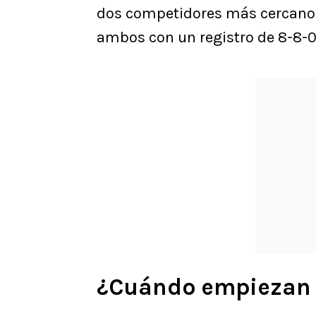
dos competidores más cercanos,
ambos con un registro de 8-8-0
¿Cuándo empiezan l