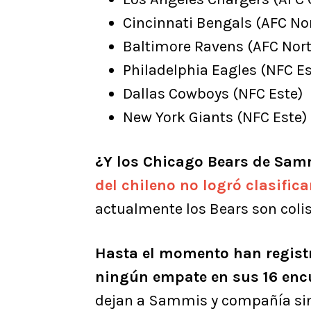
Cincinnati Bengals (AFC No
Baltimore Ravens (AFC Nort
Philadelphia Eagles (NFC Es
Dallas Cowboys (NFC Este)
New York Giants (NFC Este)
¿Y los Chicago Bears de Sam
del chileno no logró clasifica
actualmente los Bears son coli
Hasta el momento han registr
ningún empate en sus 16 enc
dejan a Sammis y compañía sin 