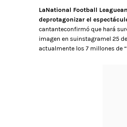
LaNational Football Leaguean
deprotagonizar el espectácu
cantanteconfirmó que hará sure
imagen en suinstagramel 25 d
actualmente los 7 millones de “l