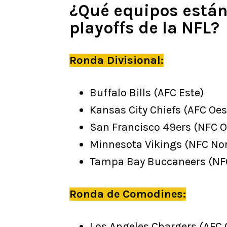
¿Qué equipos están 
playoffs de la NFL?
Ronda Divisional:
Buffalo Bills (AFC Este)
Kansas City Chiefs (AFC Oes
San Francisco 49ers (NFC O
Minnesota Vikings (NFC Nor
Tampa Bay Buccaneers (NF
Ronda de Comodines:
Los Angeles Chargers (AFC 