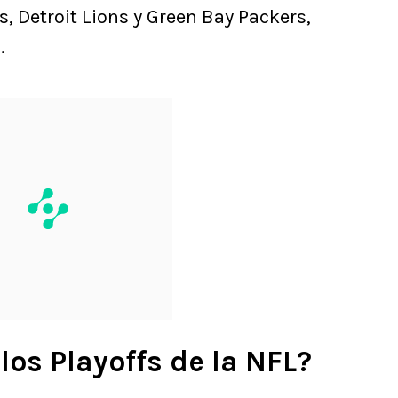
 Detroit Lions y Green Bay Packers,
.
os Playoffs de la NFL?