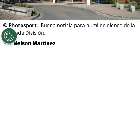
©
Photosport.
Buena noticia para humilde elenco de la
Segunda División.
Por
Nelson Martinez
Sigue a Redgol en Google!
Se acabó la teleserie que terminó con lío
judicial en el
fútbol chileno
. Ahí, dos
equipos se enfrentaron en los escritorios a
raíz de los
derechos de formación del
jugador Massami Gutiérrez.