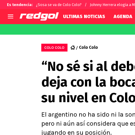
Es tendencia
:
¿Sosa se va de Colo Colo?
Johnny Herrera elogia a M
ULTIMAS NOTICIAS
AGENDA
AGENDA
CHILE
MUNDO
Hoy en TV
Selección Chilena
Fútbol 
Colo Colo
COLO COLO
Colo Colo
Darío O
“No sé si al de
U de Chile
Alexis 
U Católica
Carlos 
deja con la boc
Campeonato Nacional
Chileno
Primera B
su nivel en Col
Segunda División
Copa Chile
Supercopa Chile
El argentino no ha sido ni la s
Campeonato Femenino
pero ni aún así considera que 
jugando en su posición.