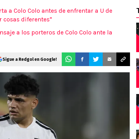
rta a Colo Colo antes de enfrentar a U de
 cosas diferentes”
saje a los porteros de Colo Colo ante la
Sigue a Redgol en Google!