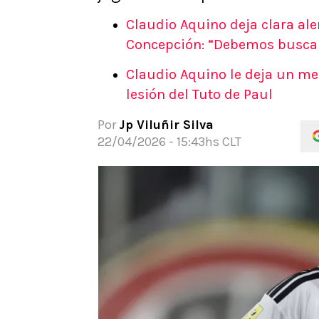
APUESTAS
Claudio Aquino deja clara ale
Noticias
Concepción: “Debemos buscar
Guías
Claudio Aquino le deja un men
Códigos
lesión del Tuto de Paul
Pronósticos
Apuesta del día
Por
Jp Viluñir Silva
Apuestas Mundial 2026
22/04/2026 - 15:43hs CLT