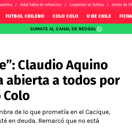
aureira
Vidal habla de refuerzos
Coquimbo vs Tolima
Semis de C
FUTBOL CHILENO
COLO COLO
U DE CHILE
FICHA
SUMATE AL CANAL DE REDGOL
SUDAMÉRICA
EUROPA
Internacional
Copa Libertadores
Champions L
sorio
Copa Sudamericana
Europa Leag
be”: Claudio Aquino
Sánchez
Fútbol Argentino
Conference 
Palacios
Fútbol Brasileño
Ligue 1
a abierta a todos por
s por el mundo
Premier Leag
Serie A
o Colo
La Liga
Bundesliga
ombra de lo que prometía en el Cacique,
esté en deuda. Remarcó que no está