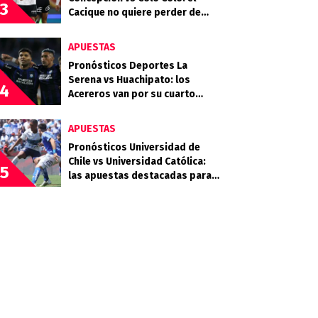
3
Cacique no quiere perder de
vista la cima
APUESTAS
Pronósticos Deportes La
Serena vs Huachipato: los
4
Acereros van por su cuarto
triunfo consecutivo
APUESTAS
Pronósticos Universidad de
Chile vs Universidad Católica:
5
las apuestas destacadas para
el Clásico Universitario