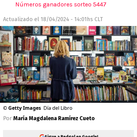
Números ganadores sorteo 5447
Actualizado el
18/04/2024 - 14:01hs CLT
©
Getty Images
Día del Libro
Por
María Magdalena Ramírez Cueto
Sigue a Redgol en Google!