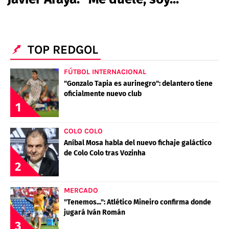
PALESTINO
GUÍAS
FÚTBOL INTERNACIONAL
CHILENOS EN EL EXTERIOR
UNION ESPAÑOLA
CÓDIGOS
COPA LIBERTADORES
MERCADO DE FICHAJES
CHILENOS POR EL MUNDO
TOP REDGOL
CAMPEONATO NACIONAL
PRONÓSTICOS
COPA SUDAMERICANA
TENIS
ALEXIS SANCHEZ
FÚTBOL INTERNACIONAL
APUESTA DEL DÍA
"Gonzalo Tapia es aurinegro": delantero tiene
PREMIER LEAGUE
ELIMINATORIAS CONMEBOL
DARIO OSORIO
oficialmente nuevo club
1
CHAMPIONS LEAGUE
FEMENINO
DAMIAN PIZARRO
COLO COLO
EUROPA LEAGUE
Aníbal Mosa habla del nuevo fichaje galáctico
de Colo Colo tras Vozinha
SERIE A
2
LA LIGA
QUIENES SOMOS
SELECCIÓN CHILENA
MERCADO
STAFF
COLO COLO
"Tenemos...": Atlético Mineiro confirma donde
TÉRMINOS Y CONDICIONES
UNIVERSIDAD DE CHILE
jugará Iván Román
3
AGENDA
UNIVERSIDAD CATÓLICA