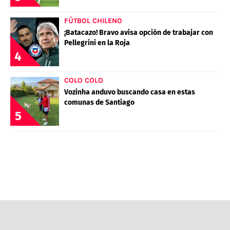
POLÍTICAS DE PRIVACIDAD
CAMPEONATO NACIONAL
POLÍTICA EDITORIAL
RESULTADOS
FÚTBOL CHILENO
¡Batacazo! Bravo avisa opción de trabajar con
PUBLICIDAD / ADS
TABLA DE POSICIONES
Pellegrini en la Roja
CONTACTO
APUESTAS
4
AD CHOICES
ENTREVISTAS
COLO COLO
Vozinha anduvo buscando casa en estas
comunas de Santiago
5
Términos y Condiciones
Políticas de Privacidad
Ad Choices
RedGol, al igual que Futbol Sites, es una
compañía perteneciente a Better Collective.
Todos los derechos reservados