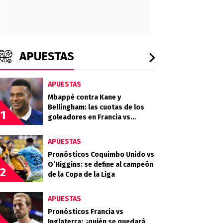
APUESTAS
APUESTAS
Mbappé contra Kane y
Bellingham: las cuotas de los
1
goleadores en Francia vs
Inglaterra por el tercer puesto
APUESTAS
Pronósticos Coquimbo Unido vs
O’Higgins: se define al campeón
2
de la Copa de la Liga
APUESTAS
Pronósticos Francia vs
Inglaterra: ¿quién se quedará