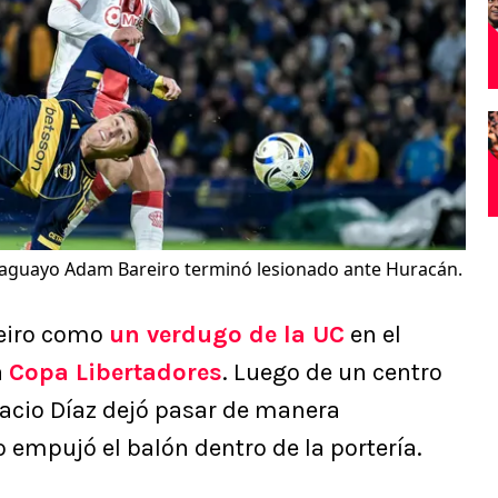
raguayo Adam Bareiro terminó lesionado ante Huracán.
eiro como
un verdugo de la UC
en el
a
Copa Libertadores
. Luego de un centro
acio Díaz dejó pasar de manera
o empujó el balón dentro de la portería.