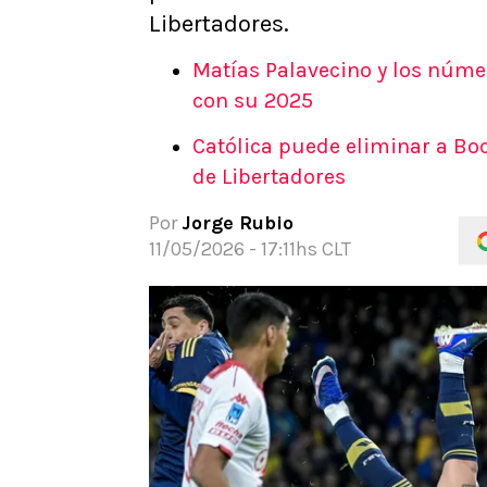
Libertadores.
APUESTAS
Noticias
Matías Palavecino y los núm
Guías
con su 2025
Códigos
Pronósticos
Católica puede eliminar a Bo
Apuesta del día
de Libertadores
Apuestas Mundial 2026
Por
Jorge Rubio
11/05/2026 - 17:11hs CLT