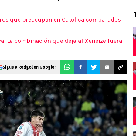
eros que preocupan en Católica comparados
ca: La combinación que deja al Xeneize fuera
Sigue a Redgol en Google!