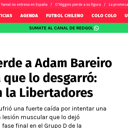
Yamal no entrena en España
O’Higgins pierde a su figura
La promesa
ICIAS
AGENDA
FUTBOL CHILENO
COLO COLO
U
SUMATE AL CANAL DE REDGOL
SUDAMÉRICA
EUROPA
Internacional
Copa Libertadores
Champions L
sorio
Copa Sudamericana
Europa Leag
erde a Adam Bareiro
Sánchez
Fútbol Argentino
Conference 
Palacios
Fútbol Brasileño
Ligue 1
 que lo desgarró:
s por el mundo
Premier Leag
Serie A
n la Libertadores
La Liga
Bundesliga
frió una fuerte caída por intentar una
 lesión muscular que lo dejó
fase final en el Grupo D de la