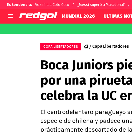
Es tendencia
:
Vozinha a Colo Colo
¿Messi superó a Maradona?
MUNDIAL 2026
ULTIMAS NOT
AGENDA
CHILE
MUNDO
Hoy en TV
Selección Chilena
Fútbol 
Copa Libertadores
COPA LIBERTADORES
Colo Colo
Darío O
Boca Juniors pi
U de Chile
Alexis 
U Católica
Carlos 
por una pirueta
Campeonato Nacional
Chileno
Primera B
celebra la UC e
Segunda División
Copa Chile
Supercopa Chile
El centrodelantero paraguayo su
Campeonato Femenino
especie de chilena y padece una
prácticamente descartado de la 