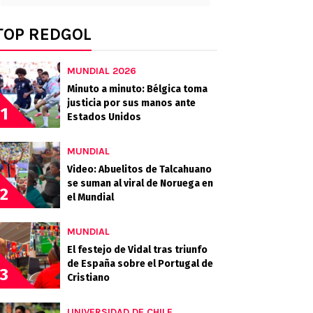
TOP REDGOL
MUNDIAL 2026
Minuto a minuto: Bélgica toma
justicia por sus manos ante
1
Estados Unidos
MUNDIAL
Video: Abuelitos de Talcahuano
se suman al viral de Noruega en
2
el Mundial
MUNDIAL
El festejo de Vidal tras triunfo
de España sobre el Portugal de
3
Cristiano
UNIVERSIDAD DE CHILE