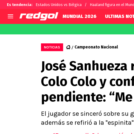
Es tendencia
:
Estados Unidos vs Bélgica
Haaland figura en el Mund
MUNDIAL 2026
ULTIMAS NOT
AGENDA
CHILE
MUNDO
Hoy en TV
Selección Chilena
Fútbol 
Campeonato Nacional
NOTICIAS
Colo Colo
Darío O
José Sanhueza 
U de Chile
Alexis 
U Católica
Carlos 
Colo Colo y con
Campeonato Nacional
Chileno
Primera B
pendiente: “Me
Segunda División
Copa Chile
Supercopa Chile
El jugador se sinceró sobre su 
Campeonato Femenino
además se refirió a la "espinita"