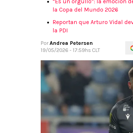
“Es un orgullo”: la emoción d
APUESTAS
la Copa del Mundo 2026
Noticias
Reportan que Arturo Vidal dev
Guías
la PDI
Códigos
Pronósticos
Por
Andrea Petersen
Apuesta del día
19/05/2026 - 17:59hs CLT
Apuestas Mundial 2026