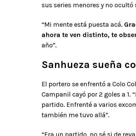
sus series menores y no ocultó 
“Mi mente está puesta acá.
Gra
ahora te ven distinto, te obs
año”.
Sanhueza sueña con
El portero se enfrentó a Colo C
Campanil cayó por 2 goles a 1. “
partido. Enfrenté a varios exc
también me tuvo allá”.
“Era un partido, no sé si de re