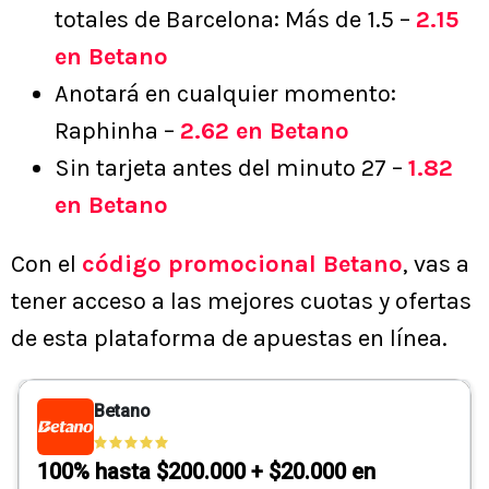
totales de Barcelona: Más de 1.5 –
2.15
en Betano
Anotará en cualquier momento:
Raphinha –
2.62 en Betano
Sin tarjeta antes del minuto 27 –
1.82
en Betano
Con el
código promocional Betano
, vas a
tener acceso a las mejores cuotas y ofertas
de esta plataforma de apuestas en línea.