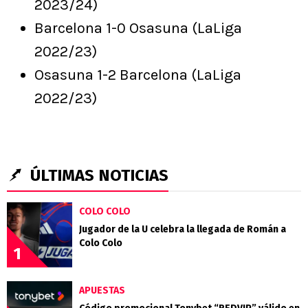
2023/24)
Barcelona 1-0 Osasuna (LaLiga
2022/23)
Osasuna 1-2 Barcelona (LaLiga
2022/23)
ÚLTIMAS NOTICIAS
COLO COLO
Jugador de la U celebra la llegada de Román a
Colo Colo
1
APUESTAS