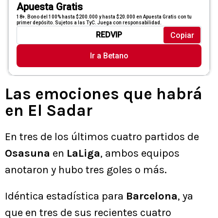
Las emociones que habrá
en El Sadar
En tres de los últimos cuatro partidos de
Osasuna
en
LaLiga
, ambos equipos
anotaron y hubo tres goles o más.
Idéntica estadística para
Barcelona
, ya
que en tres de sus recientes cuatro