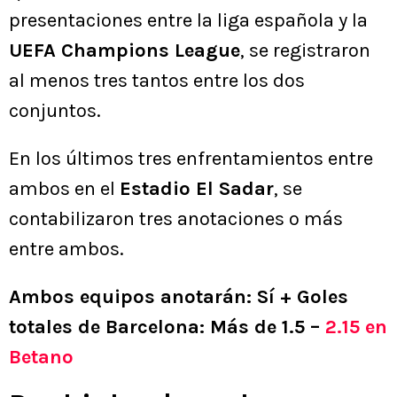
presentaciones entre la liga española y la
UEFA Champions League
, se registraron
al menos tres tantos entre los dos
conjuntos.
En los últimos tres enfrentamientos entre
ambos en el
Estadio El Sadar
, se
contabilizaron tres anotaciones o más
entre ambos.
Ambos equipos anotarán: Sí + Goles
totales de Barcelona: Más de 1.5 –
2.15 en
Betano