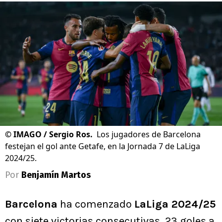
©
IMAGO / Sergio Ros.
Los jugadores de Barcelona
festejan el gol ante Getafe, en la Jornada 7 de LaLiga
2024/25.
Por
Benjamín Martos
Barcelona
ha comenzado
LaLiga 2024/25
con siete victorias consecutivas, 23 goles a