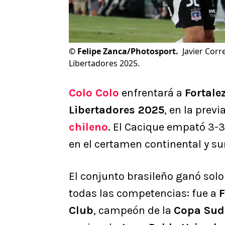
©
Felipe Zanca/Photosport.
Javier Corr
Libertadores 2025.
Colo Colo
enfrentará a
Fortale
Libertadores 2025
, en la prev
chileno
. El Cacique empató 3-
en el certamen continental y s
El conjunto brasileño ganó solo
todas las competencias: fue a
Club
, campeón de la
Copa Sud