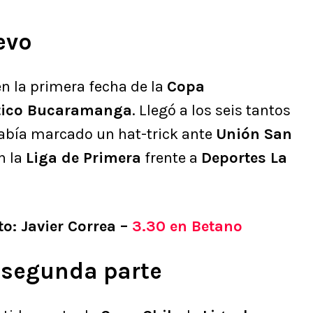
evo
n la primera fecha de la
Copa
ético Bucaramanga
. Llegó a los seis tantos
había marcado un hat-trick ante
Unión San
n la
Liga de Primera
frente a
Deportes La
o: Javier Correa –
3.30 en Betano
a segunda parte