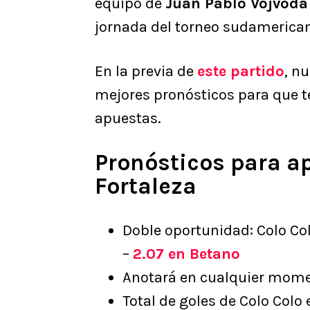
equipo de
Juan Pablo Vojvoda
jornada del torneo sudamerica
En la previa de
este partido
, n
mejores pronósticos para que t
apuestas.
Pronósticos para ap
Fortaleza
Doble oportunidad: Colo Col
–
2.07 en Betano
Anotará en cualquier momen
Total de goles de Colo Colo