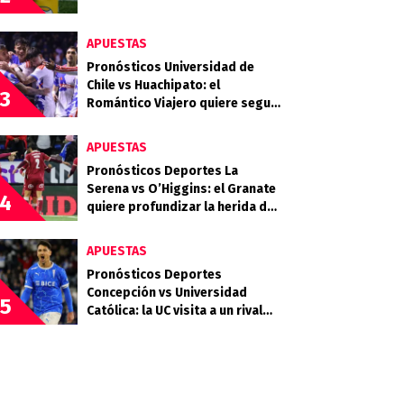
APUESTAS
Pronósticos Universidad de
Chile vs Huachipato: el
3
Romántico Viajero quiere seguir
sumando de a tres
APUESTAS
Pronósticos Deportes La
Serena vs O’Higgins: el Granate
4
quiere profundizar la herida del
Celeste
APUESTAS
Pronósticos Deportes
Concepción vs Universidad
5
Católica: la UC visita a un rival
que llega en racha