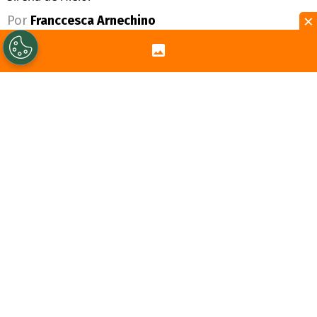
×
Por
Franccesca Arnechino
Sigue a Redgol en Google!
La nadadora extrema
Bárbara Hernández
,
conocida mundialmente como La Sirena
de Hielo, acaba de convertirse en la primera
persona chilena en
ingresar al Salón de
la Fama de la
Natación
Internacional
(International Marathon Swimming Hall of
Fame, IMSHOF).