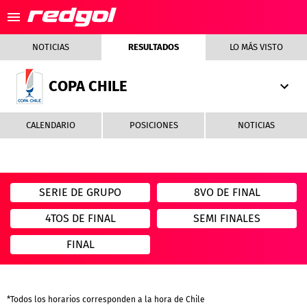
Es tendencia
:
Iván Román a Colo Colo
Nexo de Clark con Kibl
NOTICIAS
RESULTADOS
LO MÁS VISTO
AGENDA
COPA CHILE
COLO COLO
CALENDARIO
POSICIONES
NOTICIAS
U DE CHILE
EQUIPOS CHILENOS
SERIE DE GRUPO
8VO DE FINAL
SELECCION CHILENA
FUTBOL CHILENO
4TOS DE FINAL
SEMI FINALES
FINAL
U CATÓLICA
APUESTAS
COBRELOA
NOTICIAS
FÚTBOL MUNDIAL
*Todos los horarios corresponden a la hora de Chile