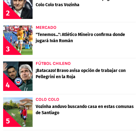
Colo Colo tras Vozinha
2
MERCADO
"Tenemos...": Atlético Mineiro confirma donde
jugará Iván Román
3
FÚTBOL CHILENO
¡Batacazo! Bravo avisa opción de trabajar con
Pellegrini en la Roja
4
COLO COLO
Vozinha anduvo buscando casa en estas comunas
de Santiago
5