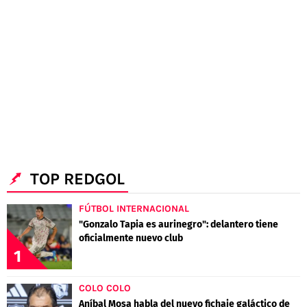
POLÍTICAS DE PRIVACIDAD
CAMPEONATO NACIONAL
POLÍTICA EDITORIAL
RESULTADOS
PUBLICIDAD / ADS
TABLA DE POSICIONES
CONTACTO
APUESTAS
AD CHOICES
ENTREVISTAS
Términos y Condiciones
Políticas de Privacidad
Ad Choices
TOP REDGOL
FÚTBOL INTERNACIONAL
RedGol, al igual que Futbol Sites, es una
"Gonzalo Tapia es aurinegro": delantero tiene
compañía perteneciente a Better Collective.
oficialmente nuevo club
Todos los derechos reservados
1
COLO COLO
Aníbal Mosa habla del nuevo fichaje galáctico de